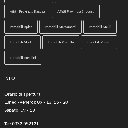
Affitti Provincia Ragusa
Affitti Provincia Siracusa
Immobili Ispica
Immobili Marzamemi
Immobili Melili
Immobili Modica
Immobili Pozzallo
Immobili Ragusa
Immobili Rosolini
INFO
Orario di apertura
Lunedì-Venerdì: 09 - 13, 16 - 20
Sabato: 09 - 13
0932 952121
Tel: