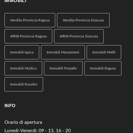
IMMOBILI
Vendita Provincia Ragusa
Vendita Provincia Siracusa
Affitti Provincia Ragusa
Affitti Provincia Siracusa
Immobili Ispica
Immobili Marzamemi
Immobili Melili
Immobili Modica
Immobili Pozzallo
Immobili Ragusa
Immobili Rosolini
INFO
Orario di apertura
Lunedì-Venerdì: 09 - 13, 16 - 20